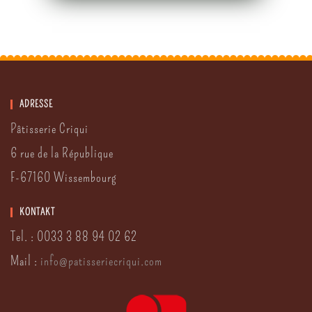
ADRESSE
Pâtisserie Criqui
6 rue de la République
F-67160 Wissembourg
KONTAKT
Tel. : 0033 3 88 94 02 62
Mail :
info
@
patisserie
criqui.
com