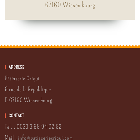
67160 Wissembourg
ADDRESS
Pâtisserie Criqui
6 rue de la République
F-67160 Wissembourg
CONTACT
Tel. : 0033 3 88 94 02 62
Mail :
info
@
patisserie
criqui.
com