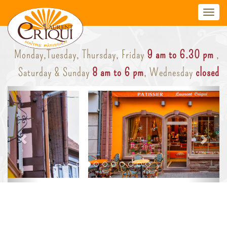
Toggl
navig
Monday,Tuesday, Thursday, Friday
9 am to 6.30 pm
,
Saturday & Sunday
8 am to 6 pm
, Wednesday
closed